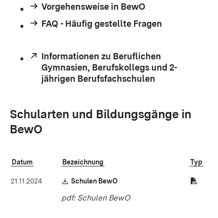
Vorgehensweise in BewO
FAQ - Häufig gestellte Fragen
Extern:
Informationen zu Beruflichen
Gymnasien, Berufskollegs und 2-
jährigen Berufsfachschulen
(Öffnet in neu
Schularten und Bildungsgänge in
BewO
Datum
Bezeichnung
Typ
Download:
(Öffnet in neuem Fenster)
21.11.2024
Schulen BewO
pdf: Schulen BewO