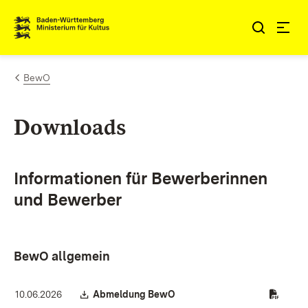
Zum Inhalt springen
Link zur Startseite
BewO
Downloads
Informationen für Bewerberinnen
und Bewerber
BewO allgemein
Download:
(Öffnet in neuem Fenster)
10.06.2026
Abmeldung BewO