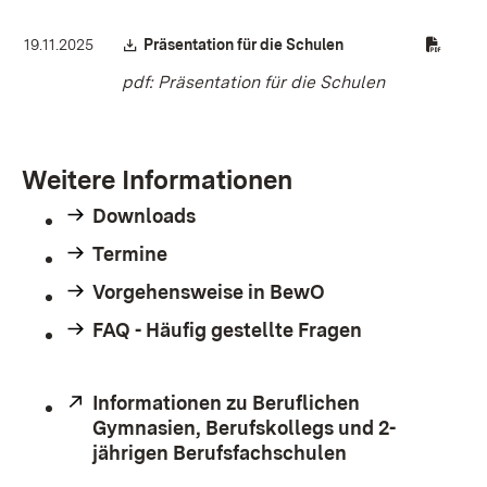
Download:
(Öffnet in neuem Fen
19.11.2025
Präsentation für die Schulen
pdf: Präsentation für die Schulen
Weitere Informationen
Downloads
Termine
Vorgehensweise in BewO
FAQ - Häufig gestellte Fragen
Extern:
Informationen zu Beruflichen
Gymnasien, Berufskollegs und 2-
jährigen Berufsfachschulen
(Öffnet in neu