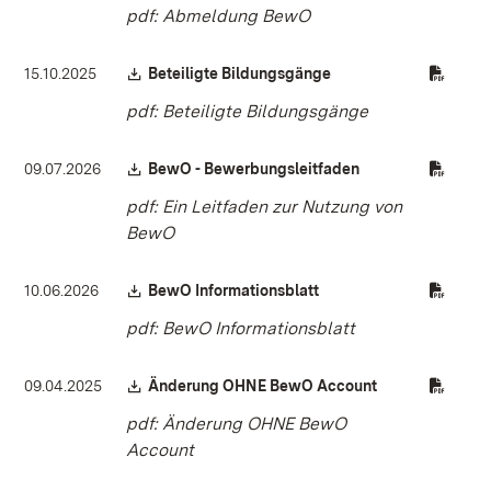
pdf: Abmeldung BewO
Download:
(Öffnet in neuem Fenst
15.10.2025
Beteiligte Bildungsgänge
pdf: Beteiligte Bildungsgänge
Download:
(Öffnet in neuem F
09.07.2026
BewO - Bewerbungsleitfaden
pdf: Ein Leitfaden zur Nutzung von
BewO
Download:
(Öffnet in neuem Fenste
10.06.2026
BewO Informationsblatt
pdf: BewO Informationsblatt
Download:
(Öffnet in neue
09.04.2025
Änderung OHNE BewO Account
pdf: Änderung OHNE BewO
Account