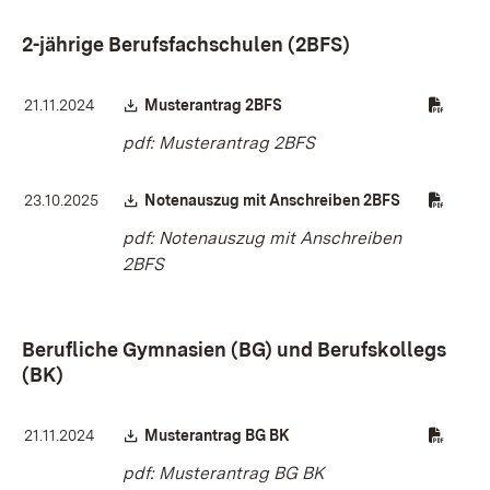
2-jährige Berufsfachschulen (2BFS)
Download:
(Öffnet in neuem Fenster)
21.11.2024
Musterantrag 2BFS
pdf: Musterantrag 2BFS
Download:
(Öffnet in n
23.10.2025
Notenauszug mit Anschreiben 2BFS
pdf: Notenauszug mit Anschreiben
2BFS
Berufliche Gymnasien (BG) und Berufskollegs
(BK)
Download:
(Öffnet in neuem Fenster)
21.11.2024
Musterantrag BG BK
pdf: Musterantrag BG BK