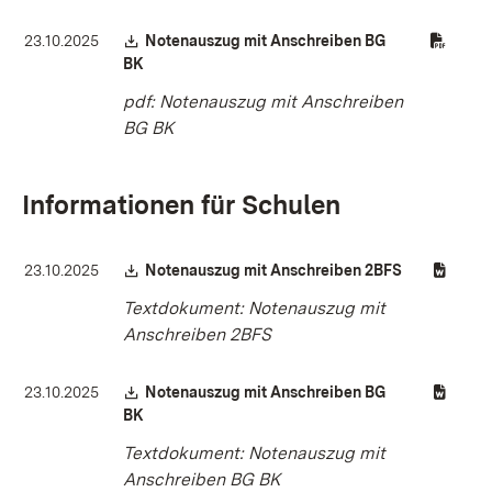
Download:
23.10.2025
Notenauszug mit Anschreiben BG
(Öffnet in neuem Fenster)
BK
pdf: Notenauszug mit Anschreiben
BG BK
Informationen für Schulen
Download:
(Öffnet in n
23.10.2025
Notenauszug mit Anschreiben 2BFS
Textdokument: Notenauszug mit
Anschreiben 2BFS
Download:
23.10.2025
Notenauszug mit Anschreiben BG
(Öffnet in neuem Fenster)
BK
Textdokument: Notenauszug mit
Anschreiben BG BK