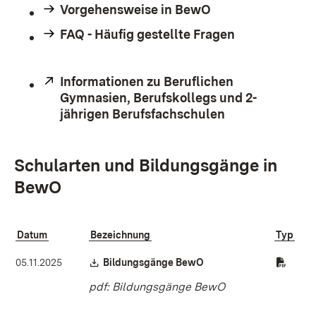
Vorgehensweise in BewO
FAQ - Häufig gestellte Fragen
Extern:
Informationen zu Beruflichen
Gymnasien, Berufskollegs und 2-
jährigen Berufsfachschulen
(Öffnet in neu
Schularten und Bildungsgänge in
BewO
Datum
Bezeichnung
Typ
Download:
(Öffnet in neuem Fenster
05.11.2025
Bildungsgänge BewO
pdf: Bildungsgänge BewO